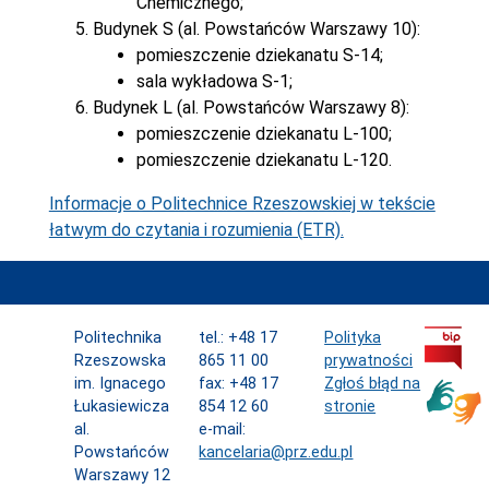
Chemicznego;
Budynek S (al. Powstańców Warszawy 10):
pomieszczenie dziekanatu S-14;
sala wykładowa S-1;
Budynek L (al. Powstańców Warszawy 8):
pomieszczenie dziekanatu L-100;
pomieszczenie dziekanatu L-120.
Informacje o Politechnice Rzeszowskiej w tekście
łatwym do czytania i rozumienia (ETR).
Politechnika
tel.: +48 17
Polityka
Rzeszowska
865 11 00
prywatności
im. Ignacego
fax: +48 17
Zgłoś błąd na
Łukasiewicza
854 12 60
stronie
al.
e-mail:
Powstańców
kancelaria@prz.edu.pl
Warszawy 12