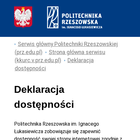
Serwis główny Politechniki Rzeszowskiej
(prz.edu.pl)
Strona główna serwisu
(kkurc.v.prz.edu.pl)
Deklaracja
dostępności
Deklaracja
dostępności
Politechnika Rzeszowska im. Ignacego
Łukasiewicza
zobowiązuje się zapewnić
dostępność swojej
strony internetowej
zgodnie z